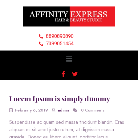
8890890890
7389051454
Lorem Ipsum is simply dummy
February 6, 2019
admin
0 Comments
Suspendisse ac quam sed massa tincidunt blandit. Cras
aliquam mi sit amet justo rutrum, at dignissim massa
gravida. Donec eu libero aliquet, porttitor lacus