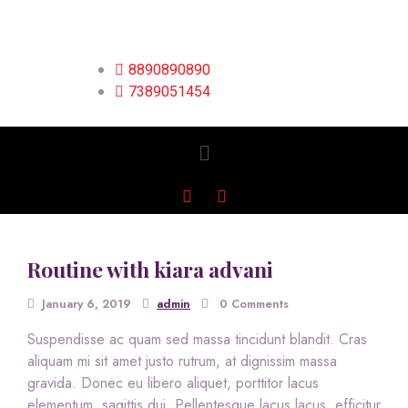
8890890890
7389051454
Routine with kiara advani
January 6, 2019
admin
0 Comments
Suspendisse ac quam sed massa tincidunt blandit. Cras
aliquam mi sit amet justo rutrum, at dignissim massa
gravida. Donec eu libero aliquet, porttitor lacus
elementum, sagittis dui. Pellentesque lacus lacus, efficitur